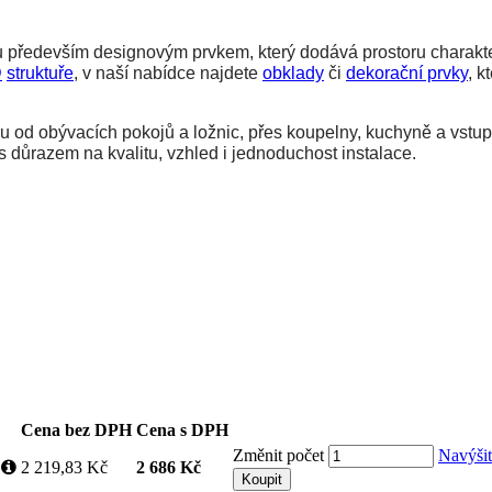
 především designovým prvkem, který dodává prostoru charakter, 
D
struktuře
, v naší nabídce najdete 
obklady
 či 
dekorační prvky
, k
u o
d obývacích pokojů a ložnic, přes koupelny, kuchyně a vstupní
s důrazem na kvalitu, vzhled i jednoduchost instalace.
Cena bez DPH
Cena s DPH
Změnit počet
Navýši
ů
2 219,83 Kč
2 686 Kč
Koupit