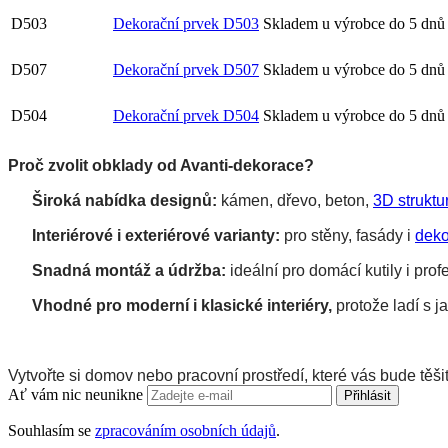
D503
Dekorační prvek D503
Skladem u výrobce do 5 dn
D507
Dekorační prvek D507
Skladem u výrobce do 5 dn
D504
Dekorační prvek D504
Skladem u výrobce do 5 dn
Proč zvolit obklady od Avanti-dekorace?
Široká nabídka designů
: 
k
ámen
, dřevo, beton, 
3D struktu
Interiérové i exteriérové varianty
:
 pro stěny, fasády i 
deko
Snadná montáž a údržba
: 
ideální pro domácí kutily i prof
Vhodné pro moderní i klasické interiéry
, 
protože 
ladí s 
Vytvořte si domov nebo pracovní prostředí, které vás bude těši
Ať vám nic neunikne
Přihlásit
Souhlasím se
zpracováním osobních údajů
.