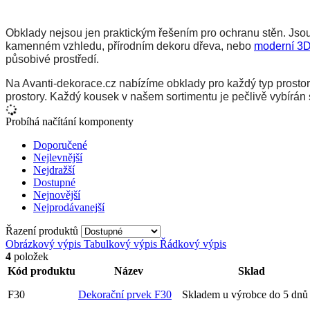
Obklady nejsou jen praktickým řešením pro ochranu stěn
. Js
ou
kamenném vzhledu, přírodním dekoru dřeva, nebo 
moderní 
3
působivé prostředí.
Na Avanti-dekorace.cz nabízíme obklady pro každý typ prostor
prostory. Každý kousek v našem sortimentu je pečlivě vybírán 
Probíhá načítání komponenty
Doporučené
Nejlevnější
Nejdražší
Dostupné
Nejnovější
Nejprodávanejší
Řazení produktů
Obrázkový výpis
Tabulkový výpis
Řádkový výpis
4
položek
Kód produktu
Název
Sklad
F30
Dekorační prvek F30
Skladem u výrobce do 5 dn