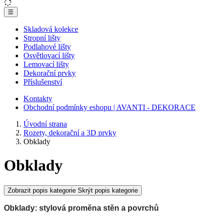
☰
Skladová kolekce
Stropní lišty
Podlahové lišty
Osvětlovací lišty
Lemovací lišty
Dekorační prvky
Příslušenství
Kontakty
Obchodní podmínky eshopu | AVANTI - DEKORACE
Úvodní strana
Rozety, dekorační a 3D prvky
Obklady
Obklady
Zobrazit popis kategorie
Skrýt popis kategorie
Obklady
: 
stylová proměna stěn a povrchů