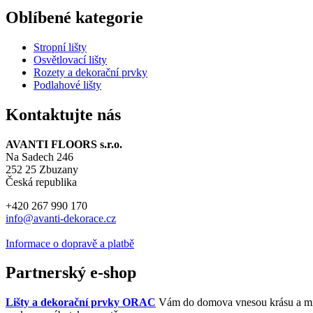
Oblíbené kategorie
Stropní lišty
Osvětlovací lišty
Rozety a dekorační prvky
Podlahové lišty
Kontaktujte nás
AVANTI FLOORS s.r.o.
Na Sadech 246
252 25 Zbuzany
Česká republika
+420 267 990 170
i
nfo@avanti-dekorace.cz
Informace o dopravě a platbě
Partnerský e-shop
Lišty a dekorační prvky ORAC
Vám do domova vnesou krásu a mimoř