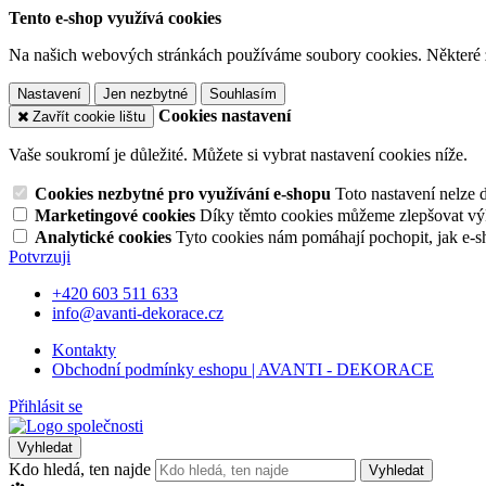
Tento e-shop využívá cookies
Na našich webových stránkách používáme soubory cookies. Některé z n
Nastavení
Jen nezbytné
Souhlasím
Cookies nastavení
Zavřít cookie lištu
Vaše soukromí je důležité. Můžete si vybrat nastavení cookies níže.
Cookies nezbytné pro využívání e-shopu
Toto nastavení nelze 
Marketingové cookies
Díky těmto cookies můžeme zlepšovat výko
Analytické cookies
Tyto cookies nám pomáhají pochopit, jak e-s
Potvrzuji
+420 603 511 633
info@avanti-dekorace.cz
Kontakty
Obchodní podmínky eshopu | AVANTI - DEKORACE
Přihlásit se
Vyhledat
Kdo hledá, ten najde
Vyhledat