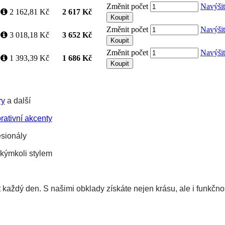
Změnit počet
Navýši
ů
2 162,81 Kč
2 617 Kč
Koupit
Změnit počet
Navýši
ů
3 018,18 Kč
3 652 Kč
Koupit
Změnit počet
Navýši
ů
1 393,39 Kč
1 686 Kč
Koupit
ry
 a další
rativní akcenty
esionály
jakýmkoli stylem
t každý den. S našimi obklady získáte nejen krásu, ale i funkčno