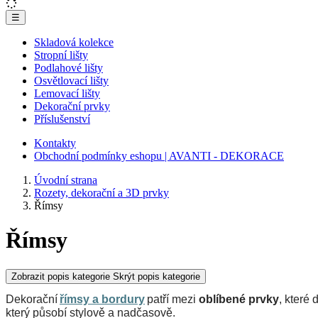
☰
Skladová kolekce
Stropní lišty
Podlahové lišty
Osvětlovací lišty
Lemovací lišty
Dekorační prvky
Příslušenství
Kontakty
Obchodní podmínky eshopu | AVANTI - DEKORACE
Úvodní strana
Rozety, dekorační a 3D prvky
Římsy
Římsy
Zobrazit popis kategorie
Skrýt popis kategorie
Dekorační 
římsy a bordury
 patří mezi 
oblíbené prvky
, které 
který působí stylově a nadčasově.