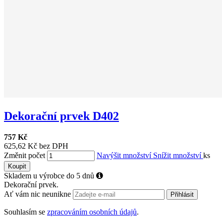
Dekorační prvek D402
757 Kč
625,62 Kč bez DPH
Změnit počet
Navýšit množství
Snížit množství
ks
Koupit
Skladem u výrobce do 5 dnů
Dekorační prvek.
Ať vám nic neunikne
Přihlásit
Souhlasím se
zpracováním osobních údajů
.