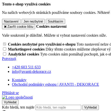
Tento e-shop využívá cookies
Na našich webových stránkách používáme soubory cookies. Některé z n
Nastavení
Jen nezbytné
Souhlasím
Cookies nastavení
Zavřít cookie lištu
Vaše soukromí je důležité. Můžete si vybrat nastavení cookies níže.
Cookies nezbytné pro využívání e-shopu
Toto nastavení nelze 
Marketingové cookies
Díky těmto cookies můžeme zlepšovat výko
Analytické cookies
Tyto cookies nám pomáhají pochopit, jak e-s
Potvrzuji
+420 603 511 633
info@avanti-dekorace.cz
Kontakty
Obchodní podmínky eshopu | AVANTI - DEKORACE
Přihlásit se
Vyhledat
Kdo hledá, ten najde
Vyhledat