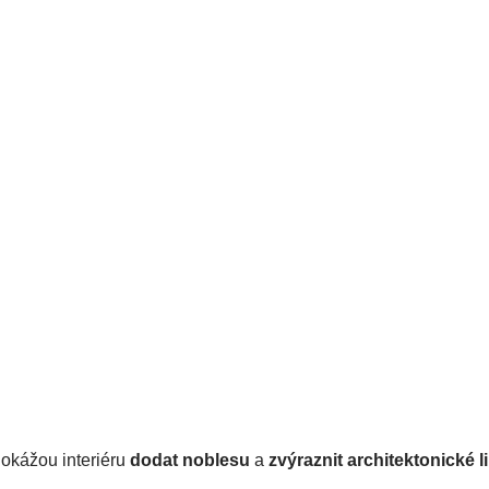
dokážou
 interiéru 
dodat noblesu
 a 
zvýraznit architektonické l