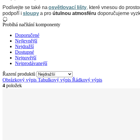
Podívejte se také na 
osvětlovací lišty
,
 které vnesou do prosto
podpoří i 
sloupy
 a pro 
útulnou atmosféru
 doporučujeme vyzk
Probíhá načítání komponenty
Doporučené
Nejlevnější
Nejdražší
Dostupné
Nejnovější
Nejprodávanejší
Řazení produktů
Obrázkový výpis
Tabulkový výpis
Řádkový výpis
4
položek