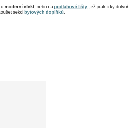
ru 
moderní efekt
, nebo na 
podlahové lišty
, jež prakticky dotvo
oušet sekci 
bytových doplňků
.