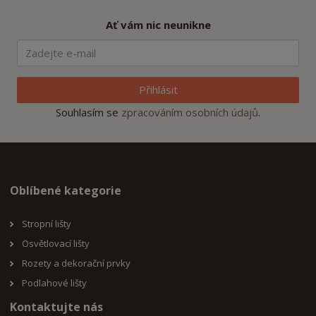
o
o
n
ž
o
č
Ať vám nic neunikne
s
ž
e
t
s
t
v
t
í
v
Přihlásit
í
Souhlasím se
zpracováním osobních údajů
.
Oblíbené kategorie
Stropní lišty
Osvětlovací lišty
Rozety a dekorační prvky
Podlahové lišty
Kontaktujte nás