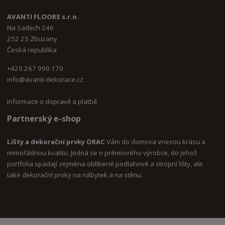
AVANTI FLOORS s.r.o.
Na Sadech 246
252 25 Zbuzany
Česká republika
+420 267 990 170
i
nfo@avanti-dekorace.cz
Informace o dopravě a platbě
Partnerský e-shop
Lišty a dekorační prvky ORAC
Vám do domova vnesou krásu a
mimořádnou kvalitu. Jedná se o prémiového výrobce, do jehož
portfolia spadají zejména oblíbené podlahové a stropní lišty, ale
také dekorační prvky na nábytek a na stěnu.