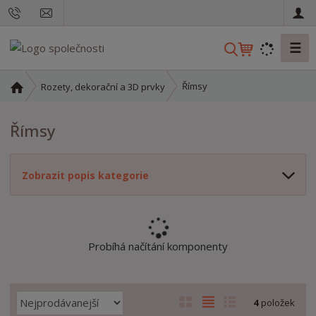
☰
V
y
h
Ú
Římsy
Rozety, dekorační a 3D prvky
l
v
o
e
Římsy
d
d
n
a
í
t
Zobrazit popis kategorie
s
t
r
a
n
Probíhá načítání komponenty
a
Ř
O
T
Ř
4
položek
a