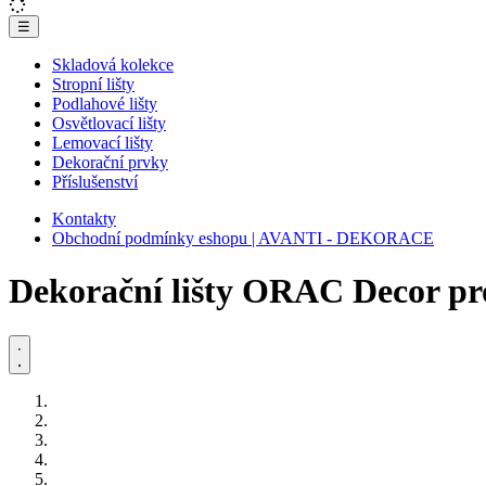
☰
Skladová kolekce
Stropní lišty
Podlahové lišty
Osvětlovací lišty
Lemovací lišty
Dekorační prvky
Příslušenství
Kontakty
Obchodní podmínky eshopu | AVANTI - DEKORACE
Dekorační lišty ORAC Decor pro