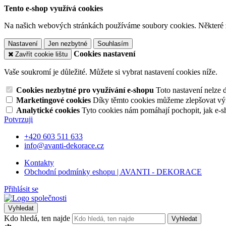
Tento e-shop využívá cookies
Na našich webových stránkách používáme soubory cookies. Některé z n
Nastavení
Jen nezbytné
Souhlasím
Cookies nastavení
Zavřít cookie lištu
Vaše soukromí je důležité. Můžete si vybrat nastavení cookies níže.
Cookies nezbytné pro využívání e-shopu
Toto nastavení nelze 
Marketingové cookies
Díky těmto cookies můžeme zlepšovat výko
Analytické cookies
Tyto cookies nám pomáhají pochopit, jak e-s
Potvrzuji
+420 603 511 633
info@avanti-dekorace.cz
Kontakty
Obchodní podmínky eshopu | AVANTI - DEKORACE
Přihlásit se
Vyhledat
Kdo hledá, ten najde
Vyhledat