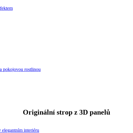
Exkluzivní skladová kolekce
Ozdobné lišty zkrášlí váš domov
Stylové obložení můžete mít i vy
Originální strop z 3D panelů