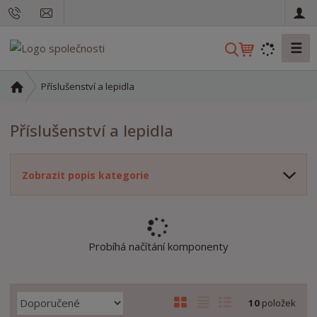
☰
V
y
h
Ú
Příslušenství a lepidla
l
v
o
e
Příslušenství a lepidla
d
d
n
a
í
t
Zobrazit popis kategorie
s
t
r
a
n
Probíhá načítání komponenty
a
Ř
O
T
Ř
10
položek
a