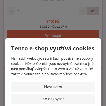
S
N
Z
ks
n
a
m
í
v
ě
718 Kč
ž
ý
n
593,39 Kč bez DPH
i
š
i
t
i
Koupit
t
m
t
p
n
m
o
o
n
Tento e-shop využívá cookies
SKLADEM U VÝROBCE DO 5 DNŮ
ž
o
č
s
ž
e
Na našich webových stránkách používáme soubory
t
s
Úhloměr vhodný k určení správného úhlování lišt Orac.
t
cookies. Některé z nich jsou nezbytné, zatímco jiné
v
t
nám pomáhají vylepšit tento web a váš uživatelský
í
v
zážitek. Souhlasíte s používáním všech cookies?
í
Nastavení
Jen nezbytné