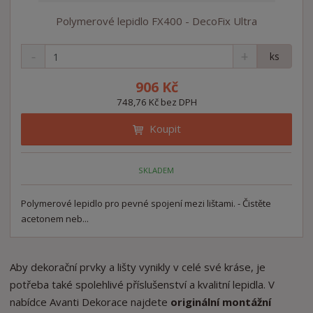
Polymerové lepidlo FX400 - DecoFix Ultra
S
N
Z
ks
n
a
m
í
v
ě
906 Kč
ž
ý
n
748,76 Kč bez DPH
i
š
i
t
i
Koupit
t
m
t
p
n
m
o
o
n
SKLADEM
ž
o
č
s
ž
e
t
s
Polymerové lepidlo pro pevné spojení mezi lištami. - Čistěte
t
v
t
acetonem neb...
í
v
í
Aby dekorační prvky a lišty vynikly v celé své kráse, je
potřeba také spolehlivé příslušenství a kvalitní lepidla. V
nabídce Avanti Dekorace najdete
originální montážní