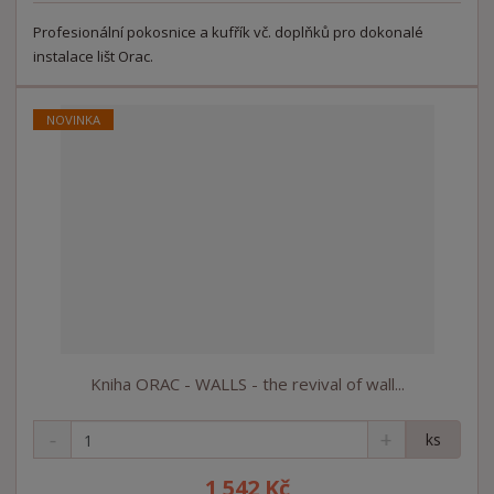
s
ž
e
t
s
Profesionální pokosnice a kufřík vč. doplňků pro dokonalé
t
v
t
instalace lišt Orac.
í
v
í
NOVINKA
Kniha ORAC - WALLS - the revival of wall...
S
N
Z
ks
n
a
m
í
v
ě
1 542 Kč