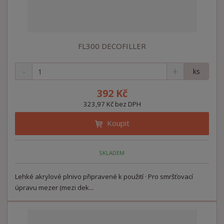
FL300 DECOFILLER
S
N
Z
ks
n
a
m
í
v
ě
392 Kč
ž
ý
n
323,97 Kč bez DPH
i
š
i
t
i
Koupit
t
m
t
p
n
m
o
o
n
SKLADEM
ž
o
č
s
ž
e
t
s
Lehké akrylové plnivo připravené k použití · Pro smršťovací
t
v
t
úpravu mezer (mezi dek...
í
v
í