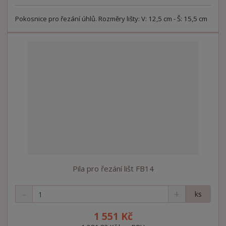
s
ž
e
t
s
Pokosnice pro řezání úhlů. Rozměry lišty: V: 12,5 cm - Š: 15,5 cm
t
v
t
í
v
í
Pila pro řezání lišt FB14
S
N
Z
ks
n
a
m
í
v
ě
1 551 Kč
ž
ý
n