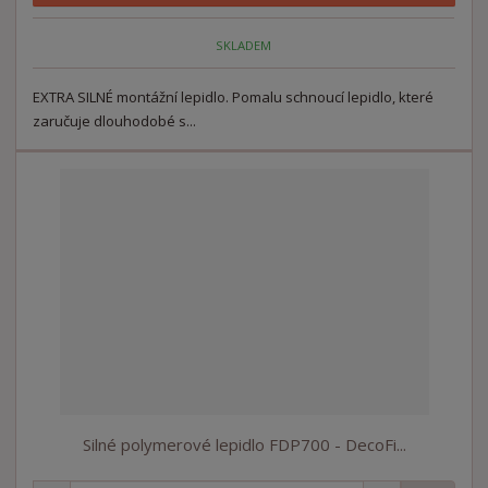
p
n
m
o
o
n
SKLADEM
ž
o
č
s
ž
e
t
s
EXTRA SILNÉ montážní lepidlo. Pomalu schnoucí lepidlo, které
t
v
t
zaručuje dlouhodobé s...
í
v
í
Silné polymerové lepidlo FDP700 - DecoFi...