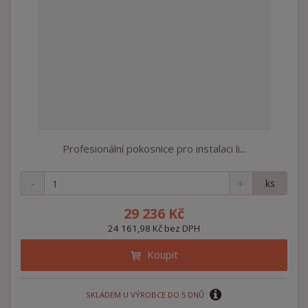
Profesionální pokosnice pro instalaci li...
S
N
Z
ks
n
a
m
í
v
ě
29 236 Kč
ž
ý
n
24 161,98 Kč bez DPH
i
š
i
t
i
Koupit
t
m
t
p
n
m
o
o
n
SKLADEM U VÝROBCE DO 5 DNŮ
ž
o
č