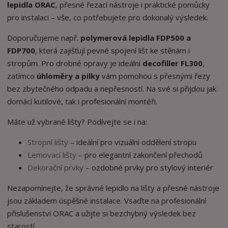
lepidla ORAC
, přesné řezací nástroje i praktické pomůcky
pro instalaci – vše, co potřebujete pro dokonalý výsledek.
Doporučujeme např.
polymerová lepidla FDP500 a
FDP700
, která zajišťují pevné spojení lišt ke stěnám i
stropům. Pro drobné opravy je ideální
decofiller FL300
,
zatímco
úhloměry a pilky
vám pomohou s přesnými řezy
bez zbytečného odpadu a nepřesností. Na své si přijdou jak
domácí kutilové, tak i profesionální montéři.
Máte už vybrané lišty? Podívejte se i na:
Stropní lišty
– ideální pro vizuální oddělení stropu
Lemovací lišty
– pro elegantní zakončení přechodů
Dekorační prvky
– ozdobné prvky pro stylový interiér
Nezapomínejte, že správné lepidlo na lišty a přesné nástroje
jsou základem úspěšné instalace. Vsaďte na profesionální
příslušenství ORAC a užijte si bezchybný výsledek bez
starostí.