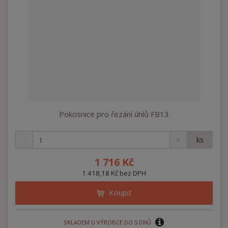
Pokosnice pro řezání úhlů FB13
S
N
Z
ks
n
a
m
í
v
ě
1 716 Kč
ž
ý
n
1 418,18 Kč bez DPH
i
š
i
t
i
Koupit
t
m
t
p
n
m
o
o
n
SKLADEM U VÝROBCE DO 5 DNŮ
ž
o
č