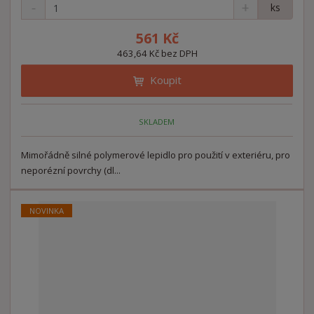
S
N
Z
ks
n
a
m
í
v
ě
561 Kč
ž
ý
n
463,64 Kč bez DPH
i
š
i
t
i
Koupit
t
m
t
p
n
m
o
o
n
SKLADEM
ž
o
č
s
ž
e
t
s
Mimořádně silné polymerové lepidlo pro použití v exteriéru, pro
t
v
t
neporézní povrchy (dl...
í
v
í
NOVINKA