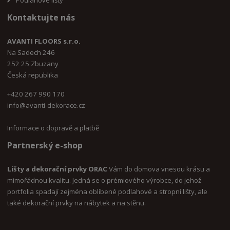
Kontaktujte nás
AVANTI FLOORS s.r.o.
Na Sadech 246
252 25 Zbuzany
Česká republika
+420 267 990 170
i
nfo@avanti-dekorace.cz
Informace o dopravě a platbě
Partnerský e-shop
Lišty a dekorační prvky ORAC
Vám do domova vnesou krásu a
mimořádnou kvalitu. Jedná se o prémiového výrobce, do jehož
portfolia spadají zejména oblíbené podlahové a stropní lišty, ale
také dekorační prvky na nábytek a na stěnu.