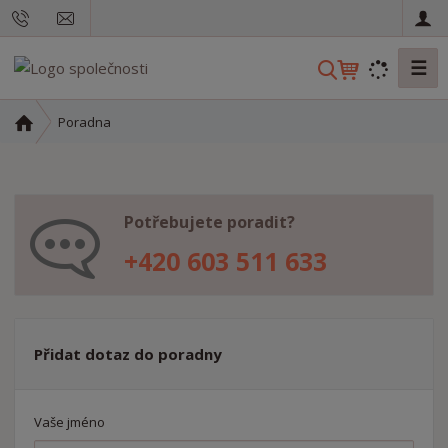
☰
V
y
h
Ú
Poradna
l
v
o
e
d
d
n
a
Potřebujete poradit?
í
t
s
+420 603 511 633
t
r
a
n
Přidat dotaz do poradny
a
Vaše jméno