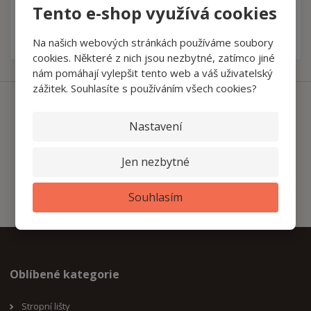
Odeslat
Tento e-shop využívá cookies
Souhlasím se
zpracováním osobních údajů
.
Na našich webových stránkách používáme soubory
cookies. Některé z nich jsou nezbytné, zatímco jiné
nám pomáhají vylepšit tento web a váš uživatelský
zážitek. Souhlasíte s používáním všech cookies?
Ať vám nic neunikne
Nastavení
Jen nezbytné
Přihlásit
Souhlasím
Souhlasím se
zpracováním osobních údajů
.
Oblíbené kategorie
Stropní lišty