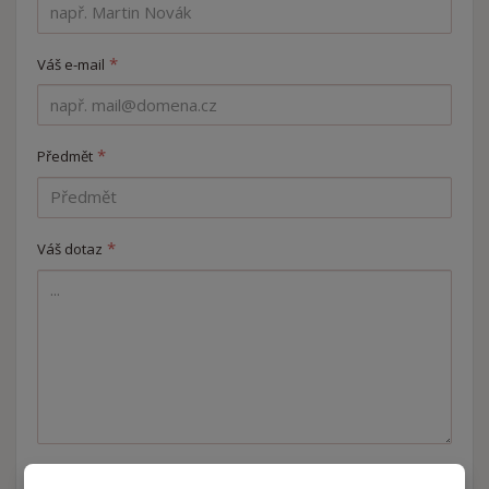
*
Váš e-mail
*
Předmět
*
Váš dotaz