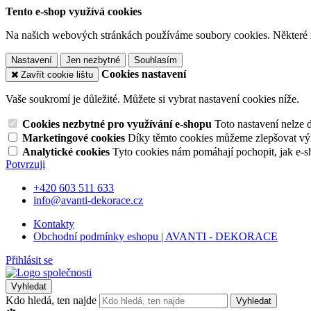
Tento e-shop využívá cookies
Na našich webových stránkách používáme soubory cookies. Některé z n
Nastavení
Jen nezbytné
Souhlasím
Cookies nastavení
Zavřít cookie lištu
Vaše soukromí je důležité. Můžete si vybrat nastavení cookies níže.
Cookies nezbytné pro využívání e-shopu
Toto nastavení nelze 
Marketingové cookies
Díky těmto cookies můžeme zlepšovat výko
Analytické cookies
Tyto cookies nám pomáhají pochopit, jak e-s
Potvrzuji
+420 603 511 633
info@avanti-dekorace.cz
Kontakty
Obchodní podmínky eshopu | AVANTI - DEKORACE
Přihlásit se
Vyhledat
Kdo hledá, ten najde
Vyhledat