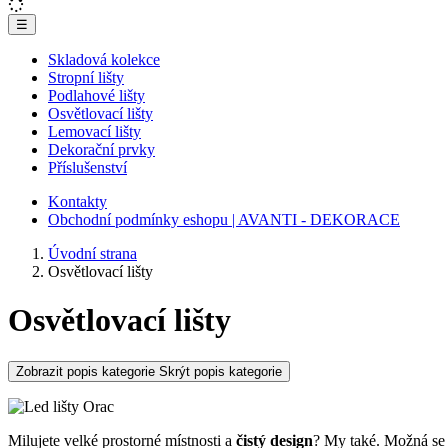
☰
Skladová kolekce
Stropní lišty
Podlahové lišty
Osvětlovací lišty
Lemovací lišty
Dekorační prvky
Příslušenství
Kontakty
Obchodní podmínky eshopu | AVANTI - DEKORACE
Úvodní strana
Osvětlovací lišty
Osvětlovací lišty
Zobrazit popis kategorie
Skrýt popis kategorie
Milujete velké prostorné místnosti a
čistý design
? My také. Možná se a