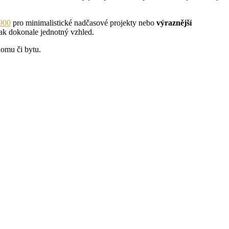
900
pro minimalistické nadčasové projekty nebo
výraznější
tak dokonale jednotný vzhled.
domu či bytu.