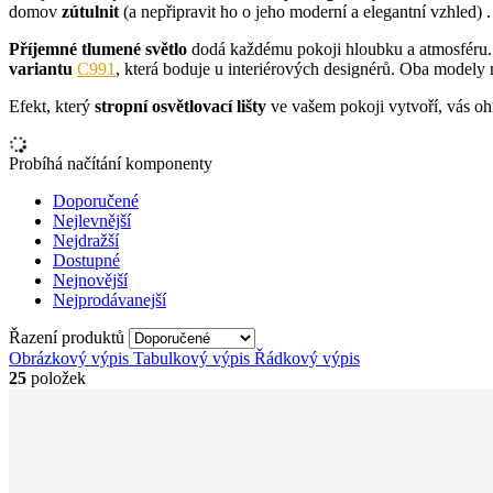
domov
zútulnit
(a nepřipravit ho o jeho moderní a elegantní vzhled) 
Příjemné tlumené světlo
dodá každému pokoji hloubku a atmosféru. S
variantu
C991
, která boduje u interiérových designérů. Oba modely 
Efekt, který
stropní osvětlovací lišty
ve vašem pokoji vytvoří, vás oh
Probíhá načítání komponenty
Doporučené
Nejlevnější
Nejdražší
Dostupné
Nejnovější
Nejprodávanejší
Řazení produktů
Obrázkový výpis
Tabulkový výpis
Řádkový výpis
25
položek