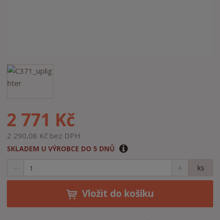
2 771 Kč
2 290,08 Kč bez DPH
SKLADEM U VÝROBCE DO 5 DNŮ
S
N
Z
ks
n
a
m
í
v
ě
ž
ý
Vložit do košíku
n
i
š
i
t
i
t