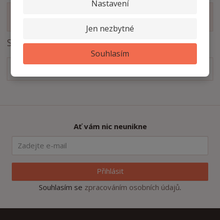
Nastavení
Zobrazit související produkty
Jen nezbytné
Soubory ke stažení
Souhlasím
Technický nákres
pdf
(49.49 Kb)
Ať vám nic neunikne
Přihlásit
Souhlasím se
zpracováním osobních údajů
.