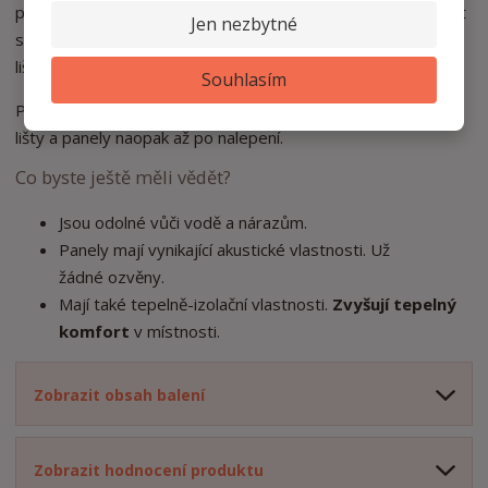
podobnou instalací nemáte zkušenosti, doporučujeme využít
Jen nezbytné
služby odborníka, který si poradí nejen s nalepením panelů a
lišt, ale také s jejich nařezáním do správných úhlů.
Souhlasím
Podlahové a lemovací lišty natírejte před instalací, stropní
lišty a panely naopak až po nalepení.
Co byste ještě měli vědět?
Jsou odolné vůči vodě a nárazům.
Panely mají vynikající akustické vlastnosti. Už
žádné
ozvěny.
Mají také tepelně-izolační vlastnosti.
Zvyšují tepelný
komfort
v místnosti.
Zobrazit obsah balení
Zobrazit hodnocení produktu