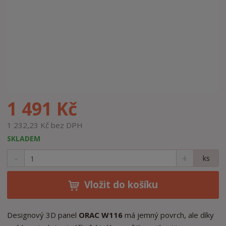
1 491 Kč
1 232,23 Kč bez DPH
SKLADEM
S
N
Z
ks
n
a
m
í
v
ě
ž
ý
Vložit do košíku
n
i
š
i
t
i
t
m
t
Designový 3D panel
ORAC W116
má jemný povrch, ale díky
p
n
m