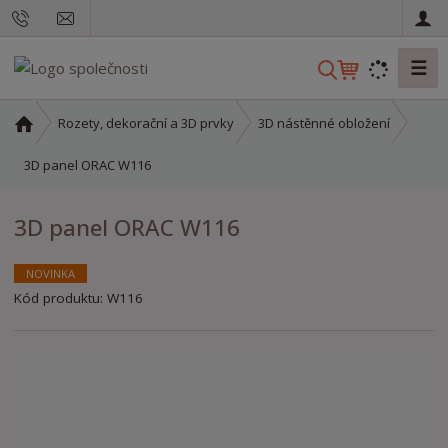
☰
V
y
h
Ú
Rozety, dekorační a 3D prvky
3D nástěnné obložení
l
v
o
3D panel ORAC W116
e
d
d
n
a
3D panel ORAC W116
í
t
s
t
NOVINKA
r
Kód produktu:
W116
a
n
a