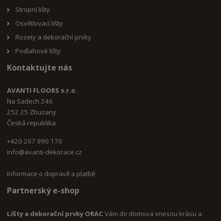
Stropní lišty
Osvětlovací lišty
Rozety a dekorační prvky
Podlahové lišty
Kontaktujte nás
AVANTI FLOORS s.r.o.
Na Sadech 246
252 25 Zbuzany
Česká republika
+420 267 990 170
i
nfo@avanti-dekorace.cz
Informace o dopravě a platbě
Partnerský e-shop
Lišty a dekorační prvky ORAC
Vám do domova vnesou krásu a