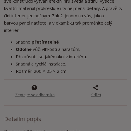
své konstrukci vytváří efektní hru světla a stínu. Vysoce
o
o
n
kvalitní materiál prokresluje i ty nejmenší detaily. A právě ty
ž
o
č
činí interiér jedinečným. Záleží jenom na vás, jakou
s
ž
e
t
s
barvou
panel natřete, a v okamžiku tak proměníte celý
t
v
t
interiér.
í
v
í
Snadno
přetíratelné
.
Odolné
vůči vlhkosti a nárazům.
Přizpůsobí se jakémukoliv interiéru.
Snadná a rychlá instalace.
Rozměr: 200 × 25 × 2 cm
Zeptejte se odborníka
Sdílet
Detailní popis