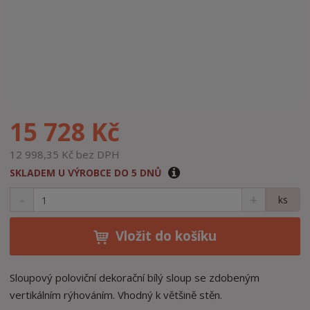
15 728 Kč
12 998,35 Kč bez DPH
SKLADEM U VÝROBCE DO 5 DNŮ
S
N
Z
ks
n
a
m
í
v
ě
ž
ý
Vložit do košíku
n
i
š
i
t
i
t
m
t
Sloupový poloviční dekorační bílý sloup se zdobeným
p
n
m
vertikálním rýhováním. Vhodný k většině stěn.
o
o
n