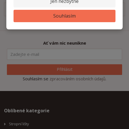
Jen nezbytné
K1002
pdf
(93.77 Kb)
Souhlasím
Ať vám nic neunikne
Přihlásit
Souhlasím se
zpracováním osobních údajů
.
Oblíbené kategorie
Stropní lišty