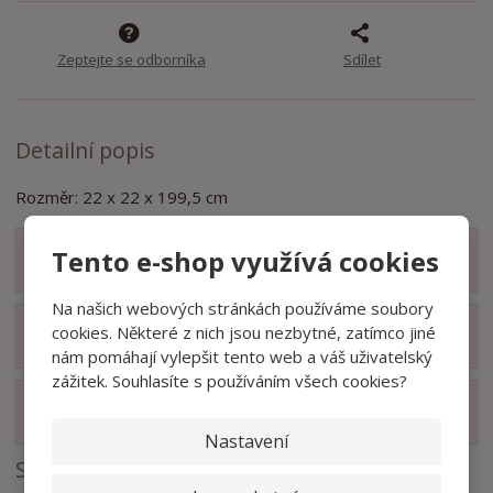
ž
o
č
s
ž
e
t
s
t
Zeptejte se odborníka
Sdílet
v
t
í
v
í
Detailní popis
Rozměr: 22 x 22 x 199,5 cm
Tento e-shop využívá cookies
Zobrazit obsah balení
Na našich webových stránkách používáme soubory
cookies. Některé z nich jsou nezbytné, zatímco jiné
Zobrazit hodnocení produktu
nám pomáhají vylepšit tento web a váš uživatelský
zážitek. Souhlasíte s používáním všech cookies?
Zobrazit související produkty
Nastavení
Soubory ke stažení