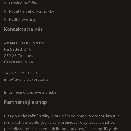
Osvětlovací lišty
Rozety a dekorační prvky
Podlahové lišty
Kontaktujte nás
AVANTI FLOORS s.r.o.
Na Sadech 246
252 25 Zbuzany
Česká republika
+420 267 990 170
i
nfo@avanti-dekorace.cz
Informace o dopravě a platbě
Partnerský e-shop
Lišty a dekorační prvky ORAC
Vám do domova vnesou krásu a
mimořádnou kvalitu. Jedná se o prémiového výrobce, do jehož
portfolia spadají zejména oblíbené podlahové a stropní lišty, ale