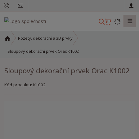
☰
V
y
h
Ú
Rozety, dekorační a 3D prvky
l
v
o
Sloupový dekorační prvek Orac K1002
e
d
d
n
a
Sloupový dekorační prvek Orac K1002
í
t
s
Kód produktu:
K1002
t
r
a
n
a