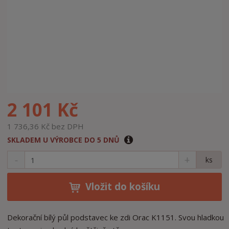
2 101 Kč
1 736,36 Kč bez DPH
SKLADEM U VÝROBCE DO 5 DNŮ
S
N
Z
ks
n
a
m
í
v
ě
ž
ý
Vložit do košíku
n
i
š
i
t
i
t
m
t
Dekorační bílý půl podstavec ke zdi Orac K1151. Svou hladkou
p
n
m