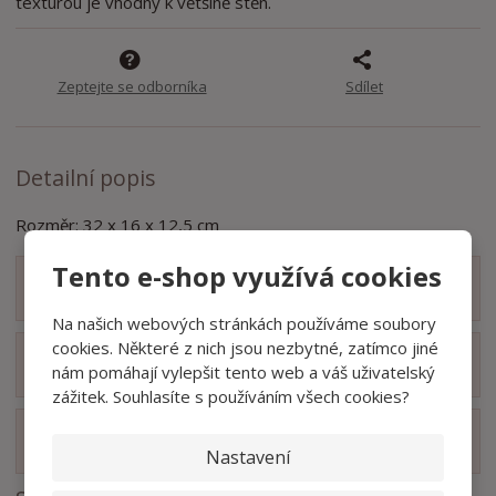
texturou je vhodný k většině stěn.
o
o
n
ž
o
č
s
ž
e
t
s
t
Zeptejte se odborníka
Sdílet
v
t
í
v
í
Detailní popis
Rozměr: 32 x 16 x 12,5 cm
Tento e-shop využívá cookies
Zobrazit obsah balení
Na našich webových stránkách používáme soubory
cookies. Některé z nich jsou nezbytné, zatímco jiné
Zobrazit hodnocení produktu
nám pomáhají vylepšit tento web a váš uživatelský
zážitek. Souhlasíte s používáním všech cookies?
Zobrazit související produkty
Nastavení