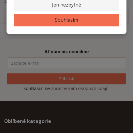
Soubory ke stažení
Jen nezbytné
Technický nákres
pdf
(69.59 Kb)
Souhlasím
Ať vám nic neunikne
Přihlásit
Souhlasím se
zpracováním osobních údajů
.
Oblíbené kategorie