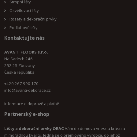
Stropní lišty
Osvětlovací lišty
Rozety a dekorační prvky
Podlahové lišty
Kontaktujte nás
AVANTI FLOORS s.r.o.
Na Sadech 246
252 25 Zbuzany
Česká republika
+420 267 990 170
i
nfo@avanti-dekorace.cz
Informace o dopravě a platbě
Partnerský e-shop
Lišty a dekorační prvky ORAC
Vám do domova vnesou krásu a
mimořádnou kvalitu. Jedná se o prémiového výrobce, do jehož