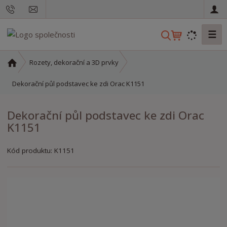
☰
V
y
h
Ú
Rozety, dekorační a 3D prvky
l
v
o
Dekorační půl podstavec ke zdi Orac K1151
e
d
d
n
a
Dekorační půl podstavec ke zdi Orac
í
t
K1151
s
t
r
Kód produktu:
K1151
a
n
a