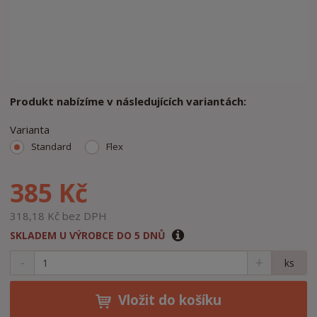
Produkt nabízíme v následujících variantách:
Varianta
Standard
Flex
385 Kč
318,18 Kč bez DPH
SKLADEM U VÝROBCE DO 5 DNŮ
S
N
Z
ks
n
a
m
í
v
ě
ž
ý
Vložit do košíku
n
i
š