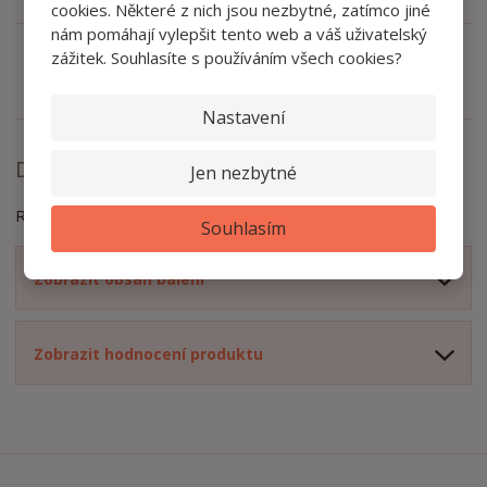
cookies. Některé z nich jsou nezbytné, zatímco jiné
nám pomáhají vylepšit tento web a váš uživatelský
zážitek. Souhlasíte s používáním všech cookies?
Zeptejte se odborníka
Sdílet
Nastavení
Detailní popis
Jen nezbytné
Rozměr: 200 x 4,7 x 0,8 cm
Souhlasím
Zobrazit obsah balení
Zobrazit hodnocení produktu