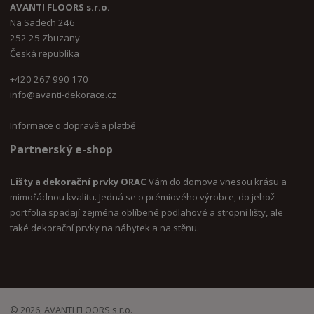
AVANTI FLOORS s.r.o.
Na Sadech 246
252 25 Zbuzany
Česká republika
+420 267 990 170
i
nfo@avanti-dekorace.cz
Informace o dopravě a platbě
Partnerský e-shop
Lišty a dekorační prvky ORAC
Vám do domova vnesou krásu a
mimořádnou kvalitu. Jedná se o prémiového výrobce, do jehož
portfolia spadají zejména oblíbené podlahové a stropní lišty, ale
také dekorační prvky na nábytek a na stěnu.
© 2026, AVANTI FLOORS s.r.o.