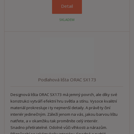
Detail
SKLADEM
Podlahová lišta ORAC SX173
Designová lišta ORAC SX173 má jemný povrch, ale díky své
konstrukci vytváří efektní hru světla a stínu. Vysoce kvalitní
materiál prokresluje i ty nejmenší detaily. A právě ty činí
interiér jedinečným. Záleží jenom na vás, jakou barvou lištu
natřete, a v okamžiku tak proměníte celý interiér.
Snadno přetíratelné. Odolné vůči vlhkosti a nárazům.
Přizpůsobí se jakémukoliv interiéru. Snadná a rychlá