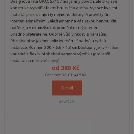
Designová lišta ORAC SX157 má jemný povrch, ale díky své
konstrukci vytváří efektní hru světla a stínu. Vysoce kvalitní
materiál prokresluje i ty nejmenší detaily. A právě ty činí
interiér jedinečným. Záleží jenom na vás, jakou barvou lištu
natřete, a v okamžiku tak proměníte celý interiér.
Snadno přetíratelné. Odolné vůči vlhkosti a nárazům.
Přizpůsobí se jakémukoliv interiéru. Snadná a rychlá
instalace. Rozměr: 200 × 6,6 × 1,3 cm Dostupný je i v F - flexi
variantě = flexibilní ohebná varianta výrobku (pro lepší
instalaci na nerovné stěny)
od
380 Kč
Cena bez DPH 314,05 Kč
Detail
SKLADEM