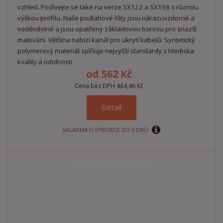
vzhled. Podívejte se také na verze SX122 a SX138 s různou
výškou profilu. Naše podlahové lišty jsou nárazuvzdorné a
voděodolné a jsou opatřeny základovou barvou pro snazší
malování. Většina nabízí kanál pro ukrytí kabelů. Syntetický
polymerový materiál splňuje nejvyšší standardy z hlediska
kvality a odolnosti.
od
562 Kč
Cena bez DPH 464,46 Kč
Detail
SKLADEM U VÝROBCE DO 5 DNŮ