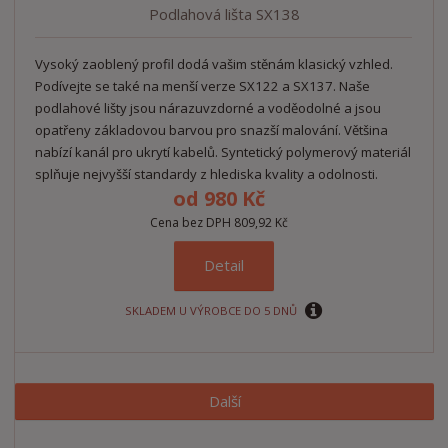
Podlahová lišta SX138
Vysoký zaoblený profil dodá vašim stěnám klasický vzhled.
Podívejte se také na menší verze SX122 a SX137. Naše
podlahové lišty jsou nárazuvzdorné a voděodolné a jsou
opatřeny základovou barvou pro snazší malování. Většina
nabízí kanál pro ukrytí kabelů. Syntetický polymerový materiál
splňuje nejvyšší standardy z hlediska kvality a odolnosti.
od
980 Kč
Cena bez DPH 809,92 Kč
Detail
SKLADEM U VÝROBCE DO 5 DNŮ
Další