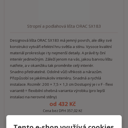
Stropní a podlahová lišta ORAC SX183
Designová lišta ORAC SX183 má jemný povrch, ale díky své
konstrukci vytváří efektní hru světla a stínu. Vysoce kvalitní
materiál prokresluje i ty nejmenší detaily. A právě ty činí
interiér jedinečným. Záleží jenom na vás, jakou barvou lištu
natřete, a v okamžiku tak proměníte celý interiér.
Snadno přetíratelné. Odolné vůči vlhkosti a nárazům.
Přizpůsobí se jakémukoliv interiéru. Snadná a rychlá
instalace. Rozměr: 200 × 7,5 × 1,3 cm Dostupný je i v F - flexi
variantě = flexibilní ohebná varianta výrobku (pro lepší
instalaci na nerovné stěny)
od
432 Kč
Cena bez DPH 357,02 Kč
Detail
Tento e-shop využívá cookies