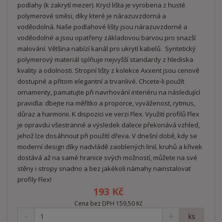
podlahy (k zakrytí mezer). Krycí lišta je vyrobena z husté
polymerové směsi, díky které je nárazuvzdorná a
voděodolná. Naše podlahové lišty jsou nárazuvzdorné a
voděodolné a jsou opatřeny základovou barvou pro snazší
malování. Většina nabízí kanál pro ukrytí kabelů. Syntetický
polymerový materiál splňuje nejvyšší standardy z hlediska
kvality a odolnosti. Stropní lišty z kolekce Axxent jsou cenově
dostupné a přitom elegantní a trvanlivé. Chcete-li použít
ornamenty, pamatujte při navrhování interiéru na následující
pravidla: dbejte na měřítko a proporce, vyváženost, rytmus,
důraz a harmonii. K dispozici ve verzi Flex. Využití profilů Flex
je opravdu všestranné a výsledek dalece překonává vzhled,
jehož lze dosáhnout při použití dřeva. V dnešní době, kdy se
moderní design díky nadvládě zaoblených linií, kruhů a křivek
dostává až na samé hranice svých možností, můžete na své
stěny i stropy snadno a bez jakékoli námahy nainstalovat
profily Flex!
193 Kč
Cena bez DPH 159,50 Kč
S
N
Z
ks