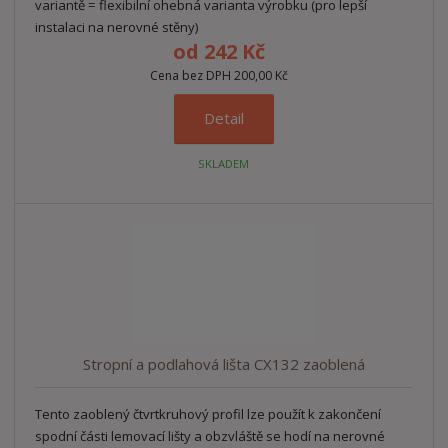
variantě = flexibilní ohebná varianta výrobku (pro lepší
instalaci na nerovné stěny)
od
242 Kč
Cena bez DPH 200,00 Kč
Detail
SKLADEM
Stropní a podlahová lišta CX132 zaoblená
Tento zaoblený čtvrtkruhový profil lze použít k zakončení
spodní části lemovací lišty a obzvláště se hodí na nerovné