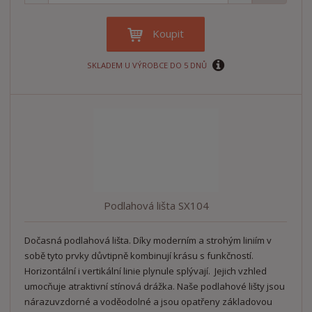
n
a
m
í
v
ě
ž
ý
n
Koupit
i
š
i
t
i
t
SKLADEM U VÝROBCE DO 5 DNŮ
m
t
p
n
m
o
o
n
ž
o
č
s
ž
e
t
s
t
v
t
í
v
í
Podlahová lišta SX104
Dočasná podlahová lišta. Díky moderním a strohým liniím v
sobě tyto prvky důvtipně kombinují krásu s funkčností.
Horizontální i vertikální linie plynule splývají. Jejich vzhled
umocňuje atraktivní stínová drážka. Naše podlahové lišty jsou
nárazuvzdorné a voděodolné a jsou opatřeny základovou