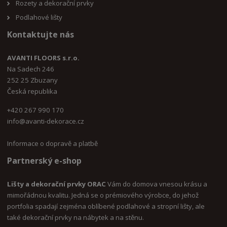
Rozety a dekorační prvky
Podlahové lišty
Kontaktujte nás
AVANTI FLOORS s.r.o.
Na Sadech 246
252 25 Zbuzany
Česká republika
+420 267 990 170
i
nfo@avanti-dekorace.cz
Informace o dopravě a platbě
Partnerský e-shop
Lišty a dekorační prvky ORAC
Vám do domova vnesou krásu a
mimořádnou kvalitu. Jedná se o prémiového výrobce, do jehož
portfolia spadají zejména oblíbené podlahové a stropní lišty, ale
také dekorační prvky na nábytek a na stěnu.