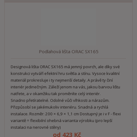
b
a
á
z
r
b
d
e
á
u
k
n
z
l
o
í
k
k
v
p
o
o
ý
r
o
v
v
v
Podlahová lišta ORAC SX165
d
ý
ý
ý
u
v
v
p
k
Designová lišta ORAC SX165 má jemný povrch, ale díky své
ý
ý
i
t
konstrukci vytváří efektní hru světla a stínu. Vysoce kvalitní
p
p
s
ů
materiál prokresluje i ty nejmenší detaily. A právě ty činí
i
i
interiér jedinečným. Záleží jenom na vás, jakou barvou lištu
s
s
natřete, a v okamžiku tak proměníte celý interiér.
Snadno přetíratelné. Odolné vůči vlhkosti a nárazům.
Přizpůsobí se jakémukoliv interiéru. Snadná a rychlá
instalace. Rozměr: 200 × 6,9 × 1,1 cm Dostupný je i v F - flexi
variantě = flexibilní ohebná varianta výrobku (pro lepší
instalaci na nerovné stěny)
od
423 Kč