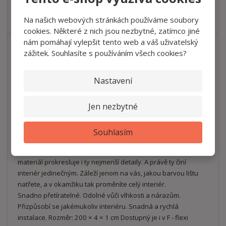
SKLADEM
Na našich webových stránkách používáme soubory
cookies. Některé z nich jsou nezbytné, zatímco jiné
nám pomáhají vylepšit tento web a váš uživatelský
zážitek. Souhlasíte s používáním všech cookies?
Nastavení
Jen nezbytné
Stropní a podlahová lišta ORAC SX162
Souhlasím
Designová lišta ORAC SX162 má jemný povrch, ale díky své
konstrukci vytváří efektní hru světla a stínu. Vysoce kvalitní
materiál prokresluje i ty nejmenší detaily. A právě ty činí
interiér jedinečným. Záleží jenom na vás, jakou barvou lištu
natřete, a v okamžiku tak proměníte celý interiér.
Snadno přetíratelné. Odolné vůči vlhkosti a nárazům.
Přizpůsobí se jakémukoliv interiéru. Snadná a rychlá
instalace. Rozměr: 200 × 4 × 1 cm Dostupný je i v F - flexi