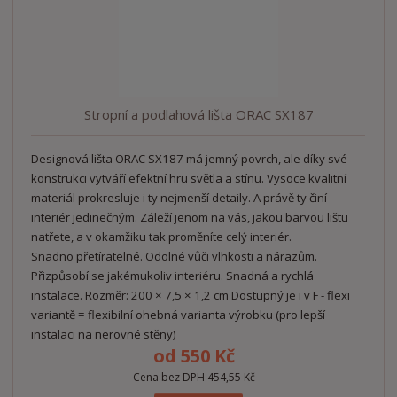
Stropní a podlahová lišta ORAC SX187
Designová lišta ORAC SX187 má jemný povrch, ale díky své
konstrukci vytváří efektní hru světla a stínu. Vysoce kvalitní
materiál prokresluje i ty nejmenší detaily. A právě ty činí
interiér jedinečným. Záleží jenom na vás, jakou barvou lištu
natřete, a v okamžiku tak proměníte celý interiér.
Snadno přetíratelné. Odolné vůči vlhkosti a nárazům.
Přizpůsobí se jakémukoliv interiéru. Snadná a rychlá
instalace. Rozměr: 200 × 7,5 × 1,2 cm Dostupný je i v F - flexi
variantě = flexibilní ohebná varianta výrobku (pro lepší
instalaci na nerovné stěny)
od
550 Kč
Cena bez DPH 454,55 Kč