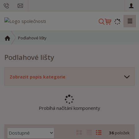
☰
V
y
h
Ú
Podlahové lišty
l
v
o
e
Podlahové lišty
d
d
n
a
í
t
Zobrazit popis kategorie
s
t
r
a
n
Probíhá načítání komponenty
a
Ř
O
T
Ř
36
položek
a