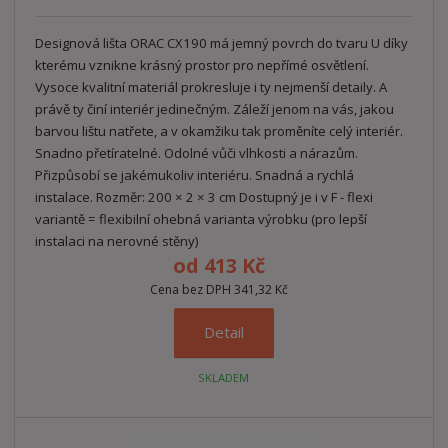
Designová lišta ORAC CX190 má jemný povrch do tvaru U díky
kterému vznikne krásný prostor pro nepřímé osvětlení.
Vysoce kvalitní materiál prokresluje i ty nejmenší detaily. A
právě ty činí interiér jedinečným. Záleží jenom na vás, jakou
barvou lištu natřete, a v okamžiku tak proměníte celý interiér.
Snadno přetíratelné. Odolné vůči vlhkosti a nárazům.
Přizpůsobí se jakémukoliv interiéru. Snadná a rychlá
instalace. Rozměr: 200 × 2 × 3 cm Dostupný je i v F - flexi
variantě = flexibilní ohebná varianta výrobku (pro lepší
instalaci na nerovné stěny)
od
413 Kč
Cena bez DPH 341,32 Kč
Detail
SKLADEM