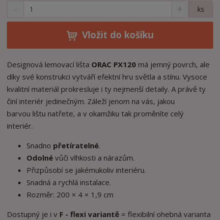
S
N
Z
ks
n
a
m
í
v
ě
ž
ý
Vložit do košíku
n
i
š
i
t
i
t
m
t
Designová lemovací lišta
ORAC PX120
má jemný povrch, ale
p
n
m
díky své konstrukci vytváří efektní hru světla a stínu. Vysoce
o
o
n
kvalitní materiál prokresluje i ty nejmenší detaily. A právě ty
ž
o
č
činí interiér jedinečným. Záleží jenom na vás, jakou
s
ž
e
t
s
barvou lištu natřete, a v okamžiku tak proměníte celý
t
v
t
interiér.
í
v
í
Snadno
přetíratelné
.
Odolné
vůči vlhkosti a nárazům.
Přizpůsobí se jakémukoliv interiéru.
Snadná a rychlá instalace.
Rozměr: 200 × 4 × 1,9 cm
Dostupný je i v
F - flexi variantě
= flexibilní ohebná varianta