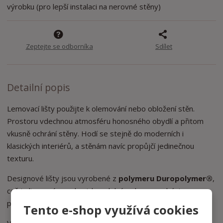
výrobku (pro lepší instalaci na nerovné stěny)
Zeptejte se odborníka
Sdílet
Detailní popis
Lemovací lišty použijte k olemování nebo obložení stěn.
Prostoru vdechnou atmosféru honosného obydlí a přitom
vkusně ochrání stěny. Hodí se stejně do moderních i
klasických interiérů, a stěnám navíc propůjčí jedinečnou
texturu.
Designové lišty jsou vyrobené z
polymeru Duropolymer®
,
což je lisovaný, mechanicky odolný polymer na bázi
polystyrenu.
Tento e-shop využívá cookies