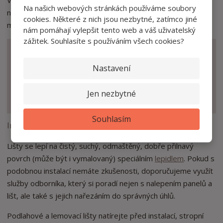
Všechny panely a lišty jsou již z výroby opatřené základním
Na našich webových stránkách používáme soubory
nátěrem s matným povrchem.
Finální nátěr už je na vás
-
cookies. Některé z nich jsou nezbytné, zatímco jiné
můžete zvolit jakýkoliv typ barvy.
nám pomáhají vylepšit tento web a váš uživatelský
zážitek. Souhlasíte s používáním všech cookies?
Usadil se na panelech prach? Stačí vzít
Nastavení
vysavač nebo je otřít vlhkým hadříkem a
jsou zase čisté raz dva.
Jen nezbytné
Souhlasím
Instalace lišty PX120
Lišty se lepí na čistý, suchý, odmaštěný, dobře přilnavý
povrch (může být i vymalovaný) speciálním
lepidlem
. Pokud s
podobnou instalací nemáte zkušenosti, doporučujeme využít
služby odborníka, který si poradí nejen s nalepením panelů a
lišt, ale také s jejich nařezáním do správných úhlů.
Podlahové a lemovací lišty natírejte před instalací, stropní