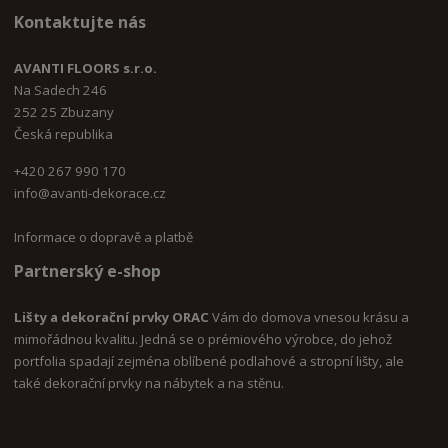
Kontaktujte nás
AVANTI FLOORS s.r.o.
Na Sadech 246
252 25 Zbuzany
Česká republika
+420 267 990 170
i
nfo@avanti-dekorace.cz
Informace o dopravě a platbě
Partnerský e-shop
Lišty a dekorační prvky ORAC
Vám do domova vnesou krásu a
mimořádnou kvalitu. Jedná se o prémiového výrobce, do jehož
portfolia spadají zejména oblíbené podlahové a stropní lišty, ale
také dekorační prvky na nábytek a na stěnu.