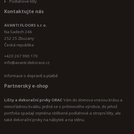
Podlahové lišty
Kontaktujte nás
AVANTI FLOORS s.r.o.
Na Sadech 246
252 25 Zbuzany
Česká republika
+420 267 990 170
i
nfo@avanti-dekorace.cz
Informace o dopravě a platbě
Partnerský e-shop
Lišty a dekorační prvky ORAC
Vám do domova vnesou krásu a
mimořádnou kvalitu. Jedná se o prémiového výrobce, do jehož
portfolia spadají zejména oblíbené podlahové a stropní lišty, ale
také dekorační prvky na nábytek a na stěnu.