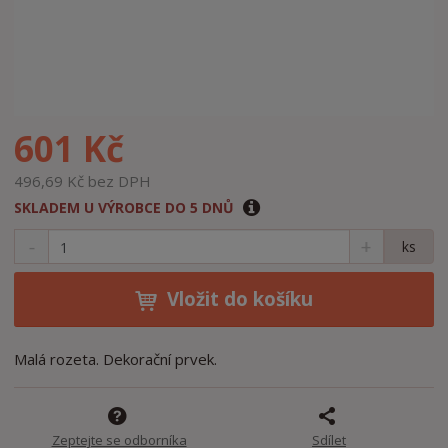
601 Kč
496,69 Kč bez DPH
SKLADEM U VÝROBCE DO 5 DNŮ
S
N
Z
ks
n
a
m
í
v
ě
ž
ý
Vložit do košíku
n
i
š
i
t
i
t
m
t
Malá rozeta. Dekorační prvek.
p
n
m
o
o
n
ž
o
č
s
ž
e
Zeptejte se odborníka
Sdílet