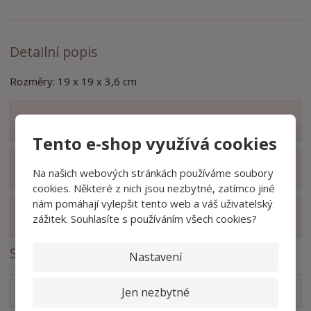
t
s
t
v
t
í
v
í
Detailní popis
Rozměry: 19 x 19 x 3,6 cm
Zobrazit obsah balení
Tento e-shop využívá cookies
Zobrazit hodnocení produktu
Na našich webových stránkách používáme soubory
cookies. Některé z nich jsou nezbytné, zatímco jiné
nám pomáhají vylepšit tento web a váš uživatelský
Zobrazit související produkty
zážitek. Souhlasíte s používáním všech cookies?
Soubory ke stažení
Nastavení
Technický nákres
Jen nezbytné
pdf
(44.33 Kb)