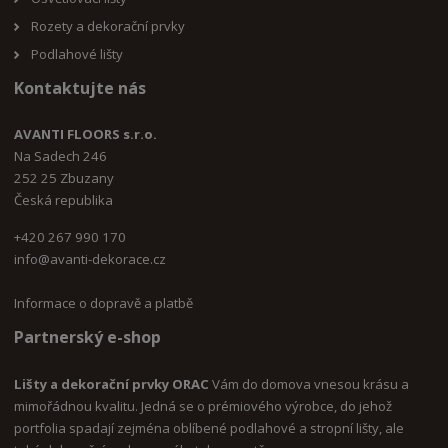
Rozety a dekorační prvky
Podlahové lišty
Kontaktujte nás
AVANTI FLOORS s.r.o.
Na Sadech 246
252 25 Zbuzany
Česká republika
+420 267 990 170
i
nfo@avanti-dekorace.cz
Informace o dopravě a platbě
Partnerský e-shop
Lišty a dekorační prvky ORAC
Vám do domova vnesou krásu a
mimořádnou kvalitu. Jedná se o prémiového výrobce, do jehož
portfolia spadají zejména oblíbené podlahové a stropní lišty, ale