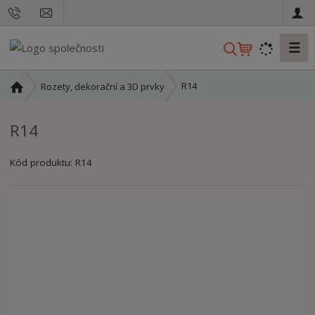
☰
V
y
h
Ú
R14
Rozety, dekorační a 3D prvky
l
v
o
e
R14
d
d
n
a
í
Kód produktu:
R14
t
s
t
r
a
n
a