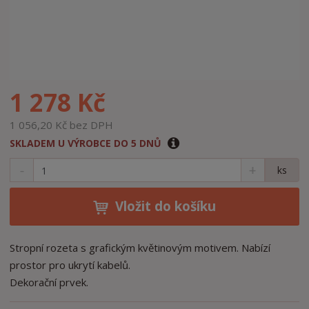
1 278 Kč
1 056,20 Kč bez DPH
SKLADEM U VÝROBCE DO 5 DNŮ
S
N
Z
ks
n
a
m
í
v
ě
ž
ý
Vložit do košíku
n
i
š
i
t
i
t
m
t
Stropní rozeta s grafickým květinovým motivem. Nabízí
p
n
m
prostor pro ukrytí kabelů.
o
o
n
Dekorační prvek.
ž
o
č
s
ž
e