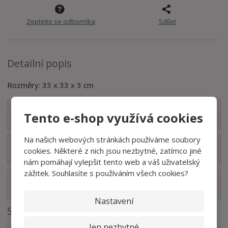
t
s
t
v
t
Zeptejte se odborníka
Sdílet
í
v
í
Detailní popis
Rozměry: 33 x 33 x 3 cm
Tento e-shop využívá cookies
Zobrazit obsah balení
Na našich webových stránkách používáme soubory
Zobrazit hodnocení produktu
cookies. Některé z nich jsou nezbytné, zatímco jiné
nám pomáhají vylepšit tento web a váš uživatelský
zážitek. Souhlasíte s používáním všech cookies?
Zobrazit související produkty
Nastavení
Soubory ke stažení
Jen nezbytné