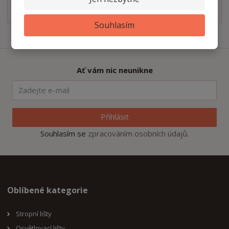
Technický nákres
pdf
(56.42 Kb)
Souhlasím
Ať vám nic neunikne
Přihlásit
Souhlasím se
zpracováním osobních údajů
.
Oblíbené kategorie
Stropní lišty
Osvětlovací lišty