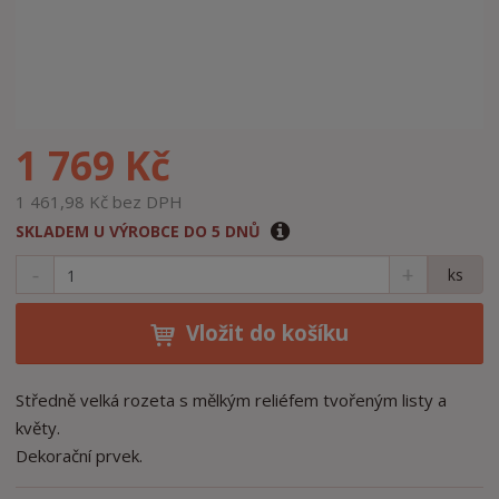
1 769 Kč
1 461,98 Kč bez DPH
SKLADEM U VÝROBCE DO 5 DNŮ
S
N
Z
ks
n
a
m
í
v
ě
ž
ý
Vložit do košíku
n
i
š
i
t
i
t
m
t
Středně velká rozeta s mělkým reliéfem tvořeným listy a
p
n
m
květy.
o
o
n
Dekorační prvek.
ž
o
č
s
ž
e