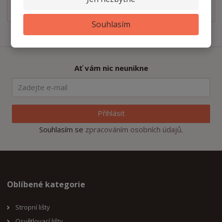
Technický nákres
pdf
(53.92 Kb)
Souhlasím
Ať vám nic neunikne
Přihlásit
Souhlasím se
zpracováním osobních údajů
.
Oblíbené kategorie
Stropní lišty
Osvětlovací lišty