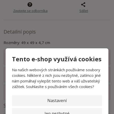
t
s
t
v
t
Zeptejte se odborníka
Sdílet
í
v
í
Detailní popis
Rozměry: 49 x 49 x 4,7 cm
Tento e-shop využívá cookies
Zobrazit obsah balení
Na našich webových stránkách používáme soubory
Zobrazit hodnocení produktu
cookies. Některé z nich jsou nezbytné, zatímco jiné
nám pomáhají vylepšit tento web a váš uživatelský
zážitek. Souhlasíte s používáním všech cookies?
Zobrazit související produkty
Nastavení
Soubory ke stažení
Jen nezbytné