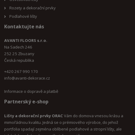
Rozety a dekorační prvky
Podlahové lišty
Kontaktujte nás
AVANTI FLOORS s.r.o.
Na Sadech 246
252 25 Zbuzany
Česká republika
+420 267 990 170
i
nfo@avanti-dekorace.cz
Informace o dopravě a platbě
Partnerský e-shop
Lišty a dekorační prvky ORAC
Vám do domova vnesou krásu a
mimořádnou kvalitu. Jedná se o prémiového výrobce, do jehož
portfolia spadají zejména oblíbené podlahové a stropní lišty, ale