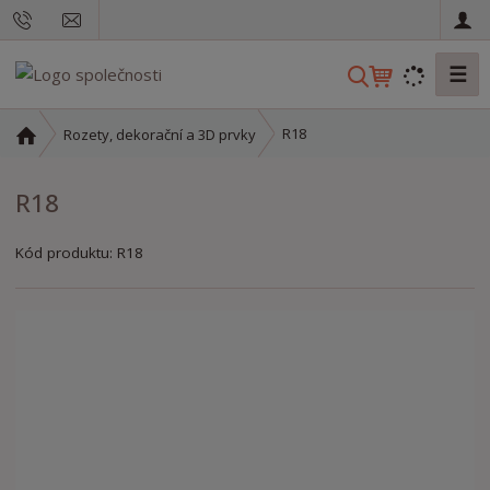
☰
V
y
h
Ú
R18
Rozety, dekorační a 3D prvky
l
v
o
e
R18
d
d
n
a
í
Kód produktu:
R18
t
s
t
r
a
n
a