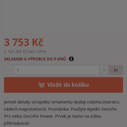
3 753 Kč
3 101,65 Kč bez DPH
SKLADEM U VÝROBCE DO 5 DNŮ
S
N
Z
ks
n
a
m
í
v
ě
ž
ý
Vložit do košíku
n
i
š
i
t
i
t
m
t
Jemné detaily stropního ornamentu dodají vašemu interiéru
p
n
m
nádech majestátnosti. Poznámka: Použijte lepidlo DecoFix
o
o
n
Pro nebo DecoFix Power. Prvek je nutno na stěnu
ž
o
č
přišroubovat.
s
ž
e