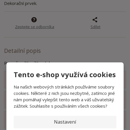
t
s
Dekorační prvek.
t
v
t
í
v
í
Zeptejte se odborníka
Sdílet
Detailní popis
Rozměry: 71 x 71 x 4,4 cm
Tento e-shop využívá cookies
Zobrazit obsah balení
Na našich webových stránkách používáme soubory
cookies. Některé z nich jsou nezbytné, zatímco jiné
nám pomáhají vylepšit tento web a váš uživatelský
Zobrazit hodnocení produktu
zážitek. Souhlasíte s používáním všech cookies?
Zobrazit související produkty
Nastavení