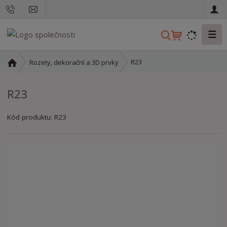
☰
V
y
h
Ú
R23
Rozety, dekorační a 3D prvky
l
v
o
e
R23
d
d
n
a
í
Kód produktu:
R23
t
s
t
r
a
n
a