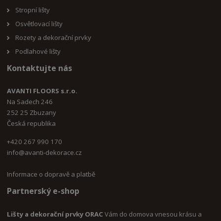
Stropní lišty
Osvětlovací lišty
Rozety a dekorační prvky
Podlahové lišty
Kontaktujte nás
AVANTI FLOORS s.r.o.
Na Sadech 246
252 25 Zbuzany
Česká republika
+420 267 990 170
i
nfo@avanti-dekorace.cz
Informace o dopravě a platbě
Partnerský e-shop
Lišty a dekorační prvky ORAC
Vám do domova vnesou krásu a