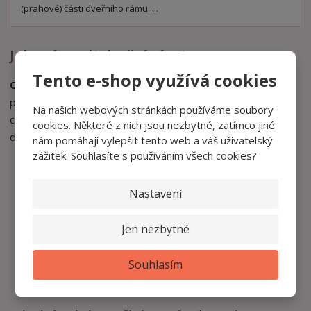
v
t
(prahové) části dveřního rámu. ...
í
v
í
Jak zvýraznit dveřní rám?
Tento e-shop využívá cookies
Ozdobné prvky
kolem dveří pomohou vytvořit plynulejší
přechod mezi dveřmi a stěnou a současně podtrhnou styl
Na našich webových stránkách používáme soubory
celé místnosti. Při výběru můžete pracovat s několika typy
cookies. Některé z nich jsou nezbytné, zatímco jiné
dekorací:
nám pomáhají vylepšit tento web a váš uživatelský
zážitek. Souhlasíte s používáním všech cookies?
Lemovací lišty
vytvoří čisté a elegantní ohraničení
dveřního otvoru.
Nastavení
Ozdobné rohové prvky
zvýrazní horní nebo spodní
část dveřního rámu.
Jen nezbytné
Dekorativní čtverce a
rozety
dodají dveřím
klasičtější a výraznější vzhled.
Souhlasím
Rohová dveřní obložka D340
je vhodná pro
zakončení spodní části rámu.