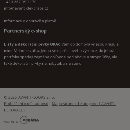
+420 267 990 170
i
nfo@avanti-dekorace.cz
Informace o dopravě a platbě
Partnerský e-shop
Lišty a dekorační prvky ORAC
Vám do domova vnesou krásu a
mimořádnou kvalitu. Jedná se o prémiového výrobce, do jehož
portfolia spadají zejména oblíbené podlahové a stropní lišty, ale
také dekorační prvky na nábytek a na stěnu.
© 2026, AVANTI FLOORS s.r.o.
Prohlášení o přístupnosti
|
Mapa stránek | Kategorie | AVANTI -
DEKORACE
|
E
B
VYROBILA
R
Á