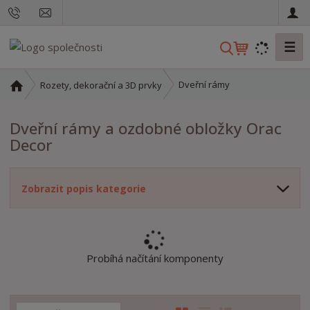
☰
V
y
h
Ú
Dveřní rámy
Rozety, dekorační a 3D prvky
l
v
o
e
Dveřní rámy a ozdobné obložky Orac
d
d
Decor
n
a
í
t
s
Zobrazit popis kategorie
t
r
a
n
a
Probíhá načítání komponenty
Ř