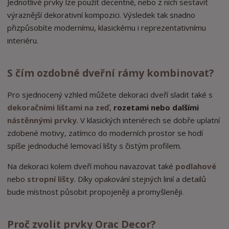
Jednotlivé prvky lze použít decentně, nebo z nich sestavit
výraznější dekorativní kompozici. Výsledek tak snadno
přizpůsobíte modernímu, klasickému i reprezentativnímu
interiéru.
S čím ozdobné dveřní rámy kombinovat?
Pro sjednocený vzhled můžete dekoraci dveří sladit také s
dekoračními lištami na zeď
,
rozetami nebo dalšími
nástěnnými prvky
. V klasických interiérech se dobře uplatní
zdobené motivy, zatímco do moderních prostor se hodí
spíše jednoduché lemovací lišty s čistým profilem.
Na dekoraci kolem dveří mohou navazovat také
podlahové
nebo
stropní lišty
. Díky opakování stejných linií a detailů
bude místnost působit propojeněji a promyšleněji.
Proč zvolit prvky Orac Decor?