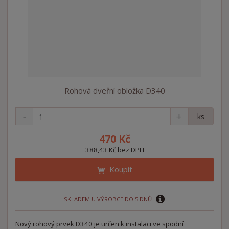
Rohová dveřní obložka D340
S
N
Z
ks
n
a
m
í
v
ě
470 Kč
ž
ý
n
388,43 Kč bez DPH
i
š
i
t
i
Koupit
t
m
t
p
n
m
o
o
n
SKLADEM U VÝROBCE DO 5 DNŮ
ž
o
č
s
ž
e
t
s
Nový rohový prvek D340 je určen k instalaci ve spodní
t