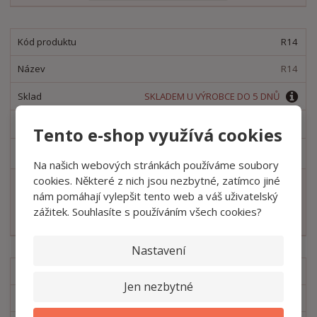
i
š
i
t
i
t
m
t
R14
p
n
m
o
o
n
R14
ž
o
č
s
ž
e
SKLADEM U VÝROBCE DO 5 DNŮ
t
s
t
v
t
1 056,20 Kč
Tento e-shop využívá cookies
í
v
í
1 278 Kč
Na našich webových stránkách používáme soubory
S
N
cookies. Některé z nich jsou nezbytné, zatímco jiné
Z
ks
n
a
nám pomáhají vylepšit tento web a váš uživatelský
m
í
v
zážitek. Souhlasíte s používáním všech cookies?
ě
Koupit
ž
ý
n
i
š
i
Nastavení
t
i
t
m
t
R17
p
n
m
Jen nezbytné
o
o
n
R17
ž
o
č