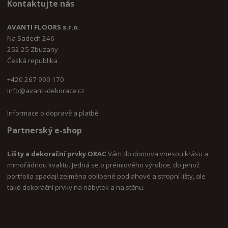
Kontaktujte nás
AVANTI FLOORS s.r.o.
Na Sadech 246
252 25 Zbuzany
Česká republika
+420 267 990 170
i
nfo@avanti-dekorace.cz
Informace o dopravě a platbě
Partnerský e-shop
Lišty a dekorační prvky ORAC
Vám do domova vnesou krásu a
mimořádnou kvalitu. Jedná se o prémiového výrobce, do jehož
portfolia spadají zejména oblíbené podlahové a stropní lišty, ale
také dekorační prvky na nábytek a na stěnu.