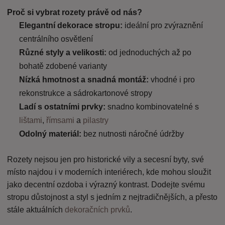
v
t
í
v
Proč si vybrat rozety právě od nás?
í
Elegantní dekorace stropu
: 
ideální pro zvýraznění 
centrálního osvětlení
Různé styly a velikosti
:
 od jednoduchých až po 
bohatě zdobené varianty
Nízká hmotnost a snadná montáž
:
 vhodné i pro 
rekonstrukce a sádrokartonové stropy
Ladí s ostatními prvky
: 
snadno kombinovatelné s 
lištami
, 
římsami
 a 
pilastry
Odolný materiál
:
 bez nutnosti náročné údržby
Rozety nejsou jen pro historické vily a secesní byty
, 
své 
místo najdou i v moderních interiérech, kde mohou sloužit 
jako decentní ozdoba i výrazný kontrast. Dodejte svému 
stropu důstojnost a styl s jedním z nejtradičnějších, a přesto 
stále aktuálních 
dekoračních prvků
.