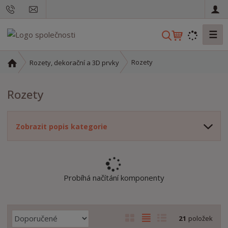
☰
V
y
h
Ú
Rozety
Rozety, dekorační a 3D prvky
l
v
o
e
Rozety
d
d
n
a
í
t
Zobrazit popis kategorie
s
t
r
a
n
Probíhá načítání komponenty
a
Ř
O
T
Ř
21
položek
a